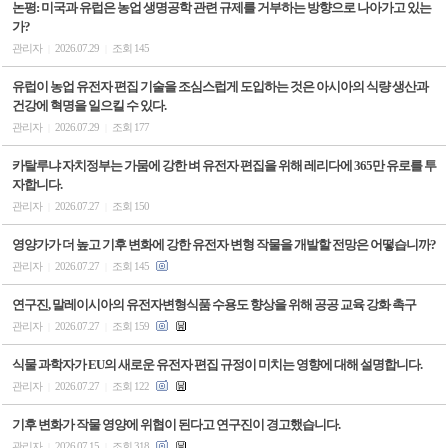
논평: 미국과 유럽은 농업 생명공학 관련 규제를 거부하는 방향으로 나아가고 있는
가?
관리자
2026.07.29
조회 145
|
|
유럽이 농업 유전자 편집 기술을 조심스럽게 도입하는 것은 아시아의 식량 생산과
건강에 혁명을 일으킬 수 있다.
관리자
2026.07.29
조회 177
|
|
카탈루냐 자치정부는 가뭄에 강한 벼 유전자 편집을 위해 레리다에 365만 유로를 투
자합니다.
관리자
2026.07.27
조회 150
|
|
영양가가 더 높고 기후 변화에 강한 유전자 변형 작물을 개발할 전망은 어떻습니까?
관리자
2026.07.27
조회 145
|
|
연구진, 말레이시아의 유전자변형식품 수용도 향상을 위해 공공 교육 강화 촉구
관리자
2026.07.27
조회 159
|
|
식물 과학자가 EU의 새로운 유전자 편집 규정이 미치는 영향에 대해 설명합니다.
관리자
2026.07.27
조회 122
|
|
기후 변화가 작물 영양에 위협이 된다고 연구진이 경고했습니다.
관리자
2026.07.15
조회 318
|
|