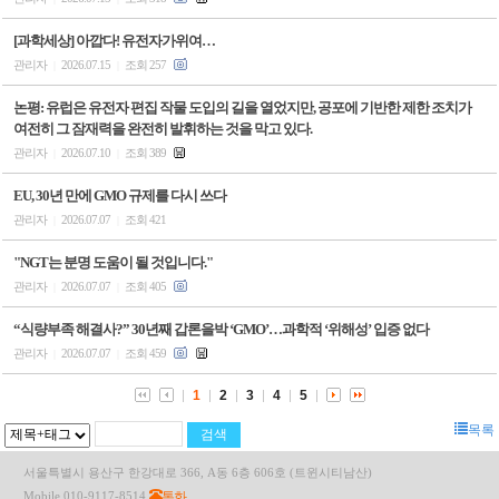
[과학세상] 아깝다! 유전자가위여…
관리자
2026.07.15
조회 257
|
|
논평: 유럽은 유전자 편집 작물 도입의 길을 열었지만, 공포에 기반한 제한 조치가
여전히 그 잠재력을 완전히 발휘하는 것을 막고 있다.
관리자
2026.07.10
조회 389
|
|
EU, 30년 만에 GMO 규제를 다시 쓰다
관리자
2026.07.07
조회 421
|
|
"NGT는 분명 도움이 될 것입니다."
관리자
2026.07.07
조회 405
|
|
“식량부족 해결사?” 30년째 갑론을박 ‘GMO’…과학적 ‘위해성’ 입증 없다
관리자
2026.07.07
조회 459
|
|
1
2
3
4
5
목록
서울특별시 용산구 한강대로 366, A동 6층 606호 (트윈시티남산)
통화
Mobile 010-9117-8514