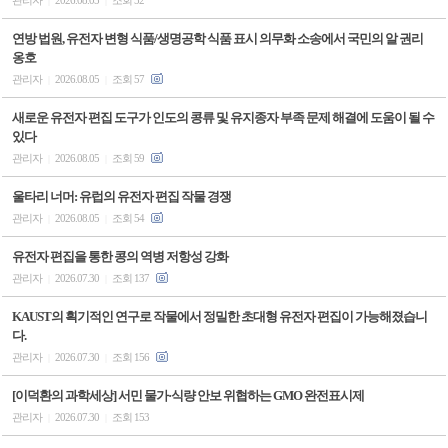
|
|
연방 법원, 유전자 변형 식품/생명공학 식품 표시 의무화 소송에서 국민의 알 권리
옹호
관리자
2026.08.05
조회 57
|
|
새로운 유전자 편집 도구가 인도의 콩류 및 유지종자 부족 문제 해결에 도움이 될 수
있다
관리자
2026.08.05
조회 59
|
|
울타리 너머: 유럽의 유전자 편집 작물 경쟁
관리자
2026.08.05
조회 54
|
|
유전자 편집을 통한 콩의 역병 저항성 강화
관리자
2026.07.30
조회 137
|
|
KAUST의 획기적인 연구로 작물에서 정밀한 초대형 유전자 편집이 가능해졌습니
다.
관리자
2026.07.30
조회 156
|
|
[이덕환의 과학세상] 서민 물가·식량 안보 위협하는 GMO 완전표시제
관리자
2026.07.30
조회 153
|
|