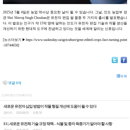
2025년 5월 4일은 농업 역사상 중요한 날이 될 수 있습니다. 그날, 인도 농업부 장
관 Shri Shivraj Singh Chouhan은 유전자 편집 쌀 품종 두 가지의 출시를 발표했습니
다. 이 발표는 인구가 약 15억 명에 달하는 인도가 유전자 편집 기술과 작물 생산을
개선하기 위한 현대적 도구에 전념하고 있다는 것을 세계에 알리는 신호입니다.
[뉴스더보기▶
https://www.sasktoday.ca/agriculture/gene-edited-crops-face-turning-point
-10744650
]
목록
댓글
0
개
3,000개(1/150페이지)
새로운 유전자 삽입 방법이 작물 형질 개선에 도움이 될 수 있다
관리자
2026.08.05
조회 50
|
|
EU, 새로운 유전체 기술 규정 채택 – 식물 및 종자 육종가가 알아야 할 사항
관리자
2026.08.05
조회 52